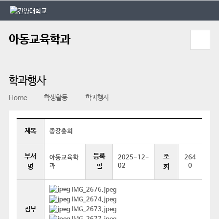
본문 바로가기
대메뉴 바로가기
아동교육학과
학과행사
Home
학생활동
학과행사
제목
종강총회
부서
등록
조
아동교육학
2025-12-
264
과
02
0
명
일
회
IMG_2676.jpeg
IMG_2674.jpeg
첨부
IMG_2673.jpeg