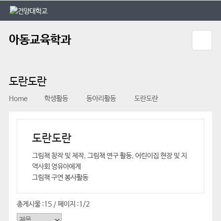
본문 바로가기
대메뉴 바로가기
아동교육학과
도란도란
Home
학생활동
동아리활동
도란도란
도란도란
그림책 창작 및 제작, 그림책 연구 활동, 어린이집 현장 및 지
역사회 영유아에게
그림책 구연 봉사활동
총게시물 :
15
페이지 :
1/2
/