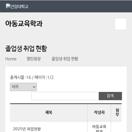
본문 바로가기
대메뉴 바로가기
아동교육학과
졸업생 취업 현황
Home
열린광장
졸업생 취업 현황
총게시물 :
16
페이지 :
1/2
/
첨
제목
작성자
부
아동교육
2025년 취업현황
학과