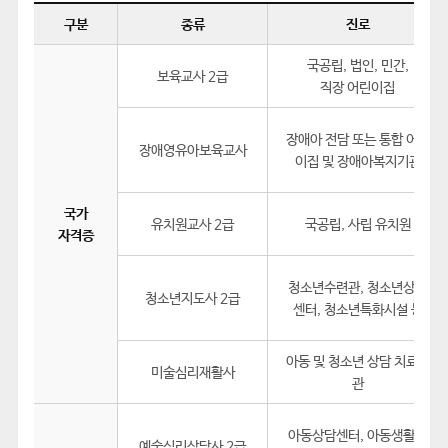
구분
종류
진로
국공립, 법인, 민간,
보육교사 2급
직장 어린이집
장애아 전담 또는 통합 어린
장애영유아보육교사
이집 및 장애아복지기관
국가
유치원교사 2급
국공립, 사립 유치원
자격증
청소년수련관, 청소년상담
청소년지도사 2급
센터, 청소년특화시설 등
아동 및 청소년 상담 치료기
미술심리재활사
관
아동상담센터, 아동생활지
예술심리상담사 2급