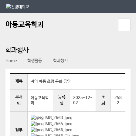
본문 바로가기
대메뉴 바로가기
아동교육학과
학과행사
Home
학생활동
학과행사
제목
지역 아동 초청 문화 공연
부서
등록
조
아동교육학
2025-12-
258
과
02
2
명
일
회
IMG_2663.jpeg
IMG_2665.jpeg
첨부
IMG_2666.jpeg