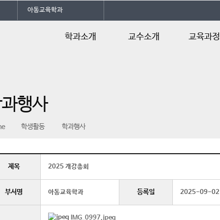
아동교육학과
학과소개
교수소개
교육과
전공소개
교수진소개
교육목적/목표
업역량
진로및자격증
교육과정
학과행사
학과특성화
수업계획서
수탁 어린이집&협
me
학생활동
학과행사
력기관
오시는길
제목
2025 개강총회
부서명
등록일
아동교육학과
2025-09-02
IMG_0997.jpeg