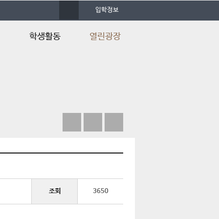
사
입학정보
이
트
맵
정
학생활동
열린광장
/졸
학생회소개
공지사항
동아리소개
졸업생 취업 현황
동아리활동
포토갤러리
학과행사
언론속의 건양
조회
3650