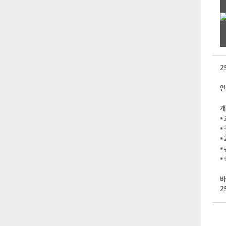
2
안
개
*
*
*
*
*
바
2