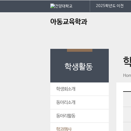
본문 바로가기
대메뉴 바로가기
2025학년도 이전
주
아동교육학과
메
뉴
학생활동
페이스북
인스타그램
print
Ho
학생회소개
동아리소개
동아리활동
학과행사