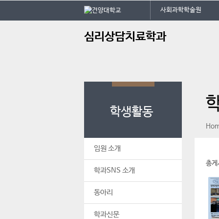
본문 바로가기
대메뉴 바로가기
건
사회과학학술원
주
심리상담치료학과
메
뉴
학생활동
페이스북
인스타그램
print
Ho
임원 소개
총게
학과SNS 소개
동아리
학과신문