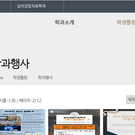
심리상담치료학과
학과소개
학생활
학과소개
임원 소개
학과특성화
학과SNS 소개
학과행사
교수소개
동아리
학사일정
학과신문
me
학생활동
학과행사
교육과정 및 교과목소개
학과행사
교육과정 기반 진로로드맵
학생회칙
공지사항
시물 :
136
페이지 :
2/12
/
언론속의 건양