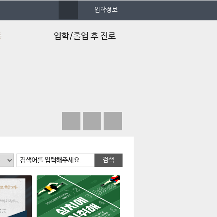
사
입학정보
이
트
맵
동
입학/졸업 후 진로
입시정보
입학Q&A
입학FAQ
학과 동영상
심치백과사전
졸업 후 진로
검색어를 입력해주세요.
취업 스토리북
취득 가능 자격증
자격증 취득현황