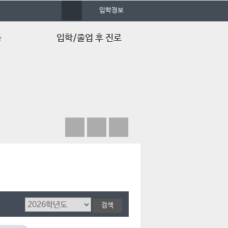
사
입학정보
이
트
맵
동
입학/졸업 후 진로
입시정보
입학Q&A
입학FAQ
학과 동영상
심치백과사전
졸업 후 진로
취업 스토리북
취득 가능 자격증
자격증 취득현황