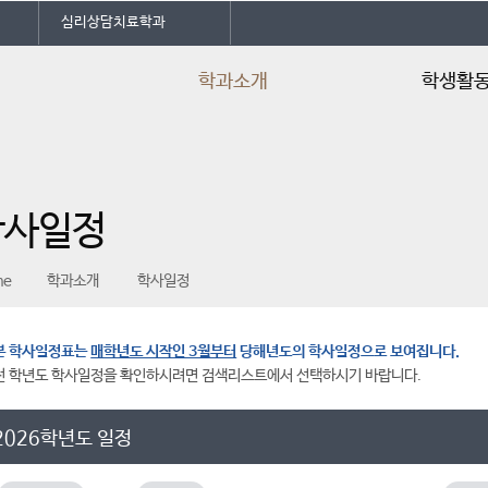
심리상담치료학과
학과소개
학생활
학과소개
임원 소개
학과특성화
학과SNS 소개
학사일정
교수소개
동아리
학사일정
학과신문
me
학과소개
학사일정
교육과정 및 교과목소개
학과행사
교육과정 기반 진로로드맵
학생회칙
본 학사일정표는
매학년도 시작인 3월부터
당해년도의 학사일정으로 보여집니다.
공지사항
전 학년도 학사일정을 확인하시려면 검색리스트에서 선택하시기 바랍니다.
언론속의 건양
2026학년도 일정