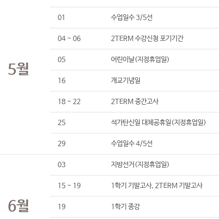
01
수업일수 3/5선
04 ~ 06
2TERM 수강신청 포기기간
05
어린이날(지정휴업일)
5월
16
개교기념일
18 ~ 22
2TERM 중간고사
25
석가탄신일 대체공휴일(지정휴업일)
29
수업일수 4/5선
03
지방선거(지정휴업일)
15 ~ 19
1학기 기말고사, 2TERM 기말고사
6월
19
1학기 종강