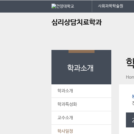
본문 바로가기
대메뉴 바로가기
사회과학학술원
주
심리상담치료학과
메
뉴
학과소개
페이스북
인스타그램
print
Ho
학과소개
학과특성화
교수소개
학사일정