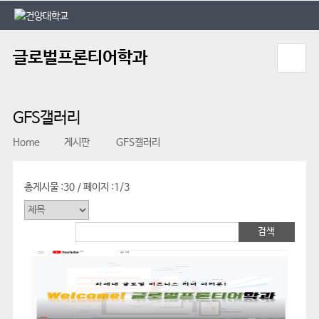
본문 바로가기
대메뉴 바로가기
글로벌프론티어학과
GFS갤러리
Home
게시판
GFS갤러리
총게시물 :
30
페이지 :
1/3
/