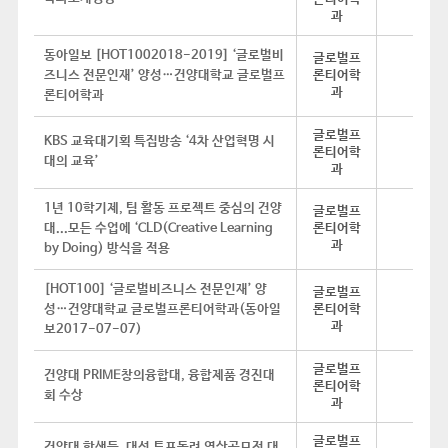
과
동아일보 [HOT1002018-2019] ‘글로벌비
글로벌프
즈니스 전문인재’ 양성…건양대학교 글로벌프
론티어학
과
론티어학과
글로벌프
KBS 교육대기획 특집방송 ‘4차 산업혁명 시
론티어학
대의 교육’
과
1년 10학기제, 팀 활동 프로젝트 중심의 건양
글로벌프
대...모든 수업에 ‘CLD(Creative Learning
론티어학
과
by Doing) 방식을 적용
[HOT100] ‘글로벌비즈니스 전문인재’ 양
글로벌프
성…건양대학교 글로벌프론티어학과(동아일
론티어학
과
보2017-07-07)
글로벌프
건양대 PRIME창의융합대, 융합제품 경진대
론티어학
회 수상
과
글로벌프
건양대 학생들, 대선 투표독려 영상공모전 대