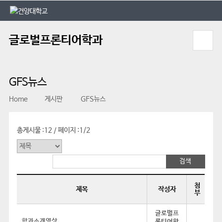
본문 바로가기
대메뉴 바로가기
글로벌프론티어학과
GFS뉴스
Home
게시판
GFS뉴스
총게시물 :
12
페이지 :
1/2
/
첨
제목
작성자
부
글로벌프
학과소개영상
론티어학