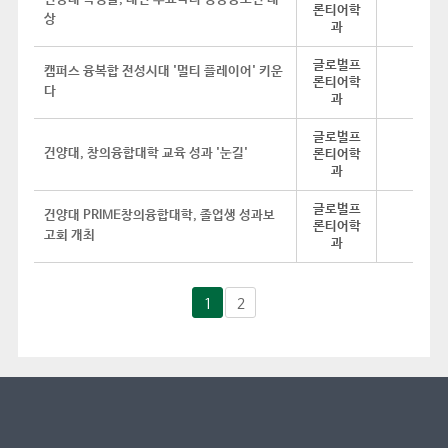
론티어학
상
과
글로벌프
캠퍼스 융복합 전성시대 '멀티 플레이어' 키운
론티어학
다
과
글로벌프
건양대, 창의융합대학 교육 성과 '눈길'
론티어학
과
글로벌프
건양대 PRIME창의융합대학, 졸업생 성과보
론티어학
고회 개최
과
1
2