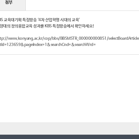
첨부
BS 교육대기획 특집방송 ‘4차 산업혁명 시대의 교육’
양대의 창의융합교육 성과를 KBS 특집방송에서 확인하세요!
ttp://www.konyang.ac.kr/cop/bbs/BBSMSTR_000000000851/selectBoardArticl
ttId=123659&pageIndex=1&searchCnd=&searchWrd=