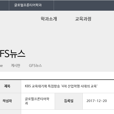
글로벌프론티어학과
학과소개
교육과정
인사말
교육특성화
졸업
학과개요
교육과정
글로
FS뉴스
교수소개
현장
me
게시판
GFS뉴스
제목
KBS 교육대기획 특집방송 ‘4차 산업혁명 시대의 교육’
글로벌프론티어학
작성자
등록일
2017-12-20
과