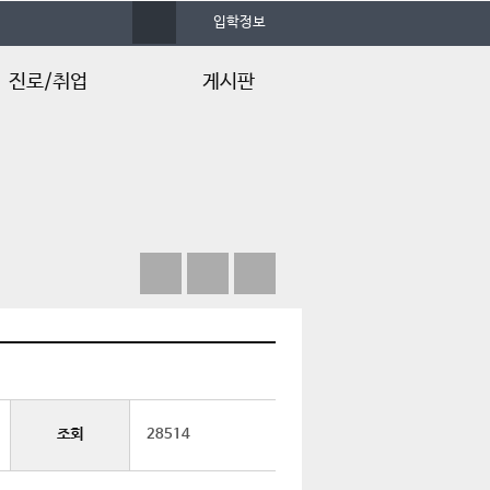
사
입학정보
이
트
맵
진로/취업
게시판
후 진로
GFS뉴스
벌 인재양성 프로그램
GFS갤러리
연계프로그램
정보광장
언론속의 건양
조회
28514