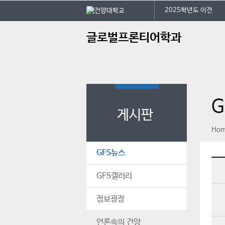
본문 바로가기
대메뉴 바로가기
2025학년도 이전
주
글로벌프론티어학과
메
뉴
G
게시판
페이스북
인스타그램
print
Ho
GFS뉴스
GFS갤러리
정보광장
언론속의 건양