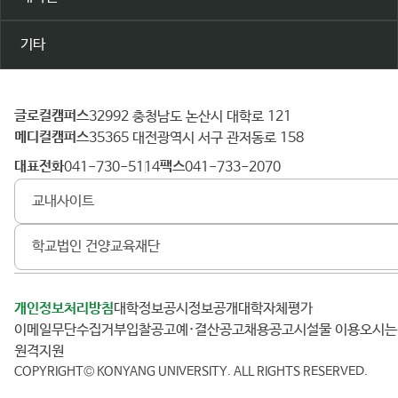
기타
글로컬캠퍼스
건
32992 충청남도 논산시 대학로 121
메디컬캠퍼스
양
35365 대전광역시 서구 관저동로 158
대
대표전화
팩스
041-730-5114
041-733-2070
학
교내사이트
교
학교법인 건양교육재단
개인정보처리방침
대학정보공시
정보공개
대학자체평가
이메일무단수집거부
입찰공고
예·결산공고
채용공고
시설물 이용
오시
원격지원
COPYRIGHT© KONYANG UNIVERSITY.
ALL RIGHTS RESERVED.