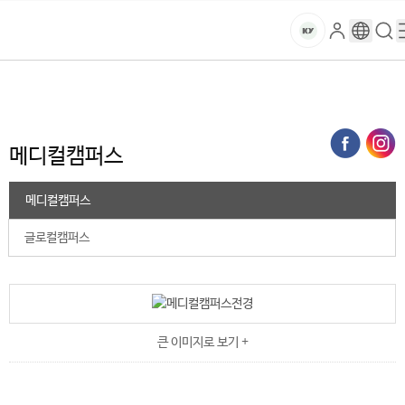
본문 바로가기
대메뉴 바로가기
하위메뉴 바로가기
스
로
구
검
건
마
그
글
색
홈
트
처음으로
대학소개
건양소개
캠퍼스 특성화
메디컬캠퍼스
인
번
페
양
키
역
이
지
대
메디컬캠퍼스
메
뉴
학
경
메디컬캠퍼스
로
교
글로컬캠퍼스
큰 이미지로 보기 +