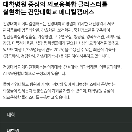
대학병원 중심의 의료융복합 클러스터를
실현하는 건양대학교 메디컬캠퍼스
건양대학교 메디컬캠퍼스는 건양대학교 병원이 위치한 대전광역시 서구
관저동로에 명곡의학관, 간호학관, 보건학관, 죽헌정보관을 구축하여
첨단강의실과 실습실, 가상병원, 교수연구실, 행정실, 명곡도서관, 세미나실,
강당, 다목적체육관, 식당 등 학생들에게 필요한 최상의 교육여건을 갖추고
있으며 학생 1,336명(공시연도:2025)을 수용할 수 있는 최신식 기숙사
(담곡학사, 청림학사, 간호대기숙사)를 개관하여 사용하고 있습니다.
건양대학교 메디컬캠퍼스는 의과대학, 간호대학, 의과학계열, 의료공과계열,
AI∙SW융합대학으로 구성되어 있습니다.
특히 건양대학교 병원과 가까이 위치해 있어 메디컬캠퍼스에서 공부하는
학생들이 언제든지 현장실습의 기회를 가질 수 있으며, 대학병원 중심의
의료융복합 클러스터를 구축하고 있습니다.
대학
대학원