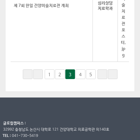
심리상담
제 7회 한일 건양미술치료전 개최
치료학과
1
2
3
4
5
글로컬캠퍼스 :
32992 충청남도 논산시 대학로 121 건양대학교 의료공학관 의140호
TEL :
041-730-5419