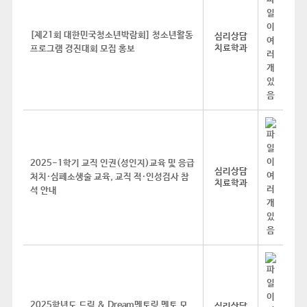
[제21회 대한민국청소년박람회] 청소년활동
심리상담
치료학과
프로그램 경진대회 모집 홍보
2025-1학기 교직 인권(성인지)교육 및 응급
심리상담
처치·심폐소생술 교육, 교직 적·인성검사 참
치료학과
석 안내
2025학년도 드림 & Dream멘토링 멘토 모
심리상담