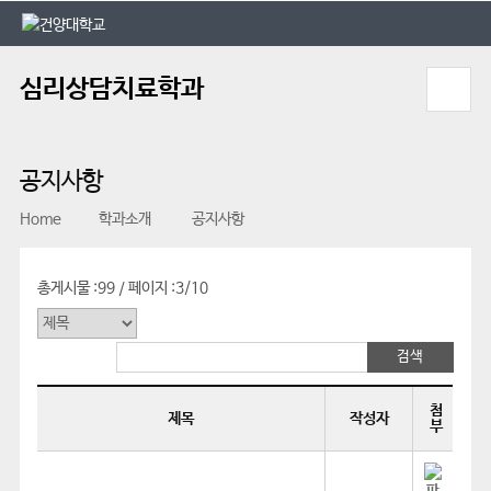
본문 바로가기
대메뉴 바로가기
심리상담치료학과
공지사항
Home
학과소개
공지사항
총게시물 :
99
페이지 :
3/10
/
첨
제목
작성자
부