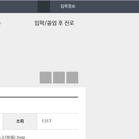
사
입학정보
이
트
맵
동
입학/졸업 후 진로
입시정보
입학Q&A
입학FAQ
학과 동영상
심치백과사전
졸업 후 진로
취업 스토리북
취득 가능 자격증
조회
1317
자격증 취득현황
고(발췌).hwp