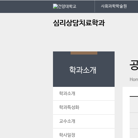
본문 바로가기
대메뉴 바로가기
사회과학학술원
주
심리상담치료학과
메
뉴
학과소개
페이스북
인스타그램
print
Ho
학과소개
학과특성화
교수소개
학사일정