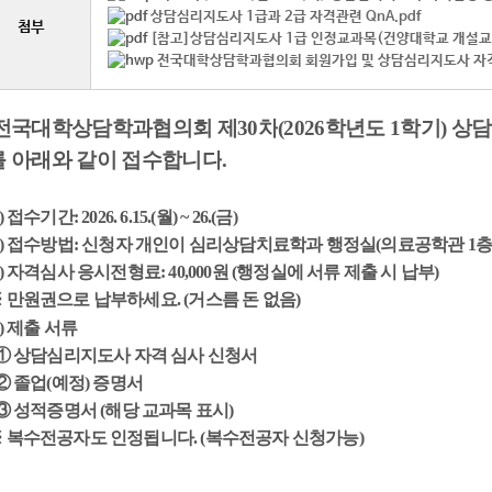
상담심리지도사 1급과 2급 자격관련 QnA.pdf
첨부
[참고]상담심리지도사 1급 인정교과목(건양대학교 개설교과
전국대학상담학과협의회 회원가입 및 상담심리지도사 자격 
전국대학상담학과협의회 제
30
차
(2026
학년도
1
학기
)
상담
를 아래와 같이 접수합니다
.
)
접수기간
: 2026. 6.15.(
월
) ~ 26.(
금
)
)
접수방법
:
신청자 개인이 심리상담치료학과 행정실
(
의료공학관
1
층
)
자격심사 응시전형료
: 40,000
원
(
행정실에 서류 제출 시 납부
)
※
만원권으로 납부하세요
. (
거스름 돈 없음
)
)
제출 서류
①
상담심리지도사 자격 심사 신청서
②
졸업
(
예정
)
증명서
③
성적증명서
(
해당 교과목 표시
)
※
복수전공자도 인정됩니다
. (
복수전공자 신청가능
)