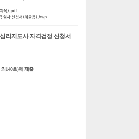
목).pdf
심사 신청서(제출용).hwp
심리지도사 자격검정 신청서
 의
140
호
)
에 제출