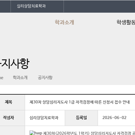
심리상담치료학과
학과소개
학생활
학과소개
임원 소개
학과특성화
학과SNS 소개
공지사항
교수소개
동아리
학사일정
학과신문
me
학과소개
공지사항
교육과정 및 교과목소개
학과행사
교육과정 기반 진로로드맵
학생회칙
공지사항
제목
제30차 상담심리지도사 1급 자격검정에 따른 신청서 접수 안내
언론속의 건양
작성자
등록일
심리상담치료학과
2026-06-02
제30차(2026학년도 1학기) 상담심리지도사 자격검정 공