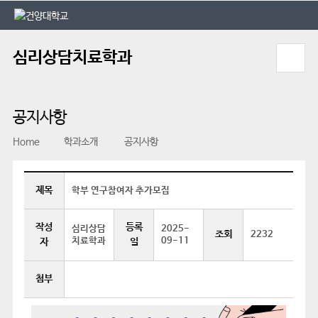
본문 바로가기
대메뉴 바로가기
심리상담치료학과
공지사항
Home
학과소개
공지사항
제목
학부 연구참여자 추가모집
작성
등록
심리상담
2025-
조회
2232
치료학과
09-11
자
일
첨부