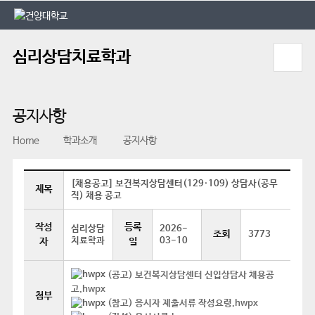
본문 바로가기
대메뉴 바로가기
심리상담치료학과
공지사항
Home
학과소개
공지사항
[채용공고] 보건복지상담센터(129·109) 상담사(공무
제목
직) 채용 공고
작성
등록
심리상담
2026-
조회
3773
치료학과
03-10
자
일
(공고) 보건복지상담센터 신입상담사 채용공
고.hwpx
첨부
(참고) 응시자 제출서류 작성요령.hwpx