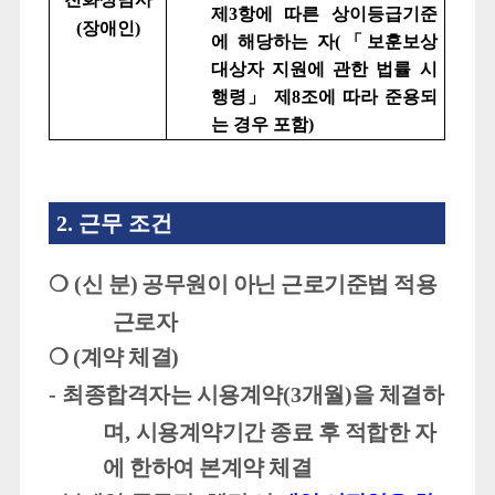
제
3
항에 따른 상이등급기준
(
장애인
)
에 해당하는 자
(
「
보훈보상
대상자 지원에 관한 법률 시
행령
」
제
8
조에 따라 준용되
는 경우 포함
)
2.
근무 조건
❍
(
신 분
)
공무원이 아닌 근로기준법 적용
근로자
❍
(
계약 체결
)
-
최종합격자는 시용계약
(3
개월
)
을 체결하
며
,
시용계약기간 종료 후 적합한 자
에 한하여 본계약 체결