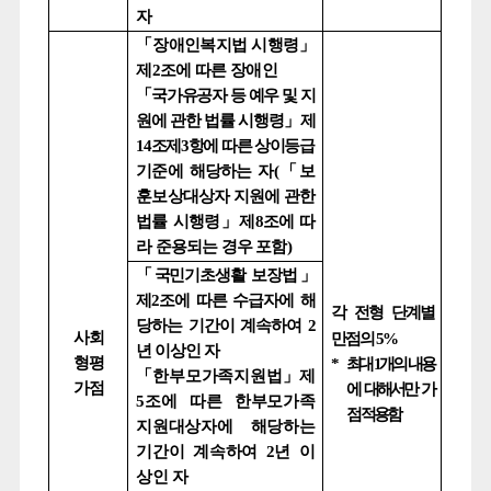
자
「
장애인복지법 시행령
」
제
2
조에 따른 장애인
「
국가유공자 등 예우 및 지
원에 관한 법률 시행령
」
제
14
조제
3
항에
따른 상이
등급
기준에 해당하는 자
(
「
보
훈보상대상자 지원에 관한
법률 시행령
」
제
8
조에 따
라 준용되는 경우 포함
)
「
국민기초생활 보장법
」
제
2
조에 따른 수급자에 해
각 전형 단계별
당하는 기간이 계속하여
2
사회
만점의
5%
년 이상인 자
형평
*
최대
1
개의 내용
「
한부모가족지원법
」
제
가점
에 대해서만 가
5
조에 따른 한부모가족
점 적용함
지원대상자에 해당하는
기간이 계속하여
2
년 이
상인 자