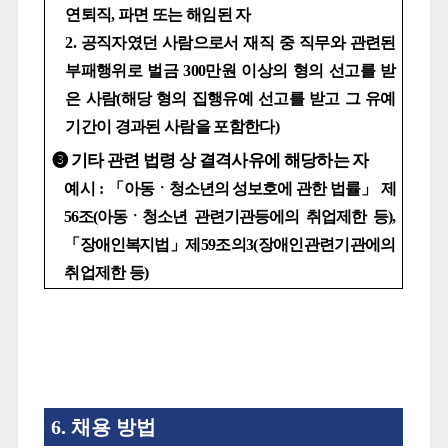
연퇴직
,
파면 또는 해임된 자
2.
공직자였던 사람으로서 재직 중 직무와 관련된
부패행위로 벌금
300
만원 이상의 형의 선고를 받
은 사람
(
해당 형의 집행유예 선고를 받고 그 유예
기간이 경과된 사람을 포함한다
)
기타 관련 법령 상 결격사유에 해당하는 자
➌
예시
:
「
아동ㆍ청소년의 성보호에 관한 법률
」
제
56
조
(
아동ㆍ청소년 관련기관등에의 취업제한 등
)
,
「
장애인복지법
」
제
59
조의
3(
장애인관련기관에의
취업제한 등
)
6.
채용 방법