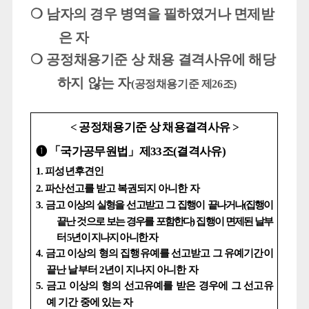
❍
남자의 경우 병역을 필하였거나 면제받
은 자
❍
공정채용기준 상 채용 결격사유에 해당
하지 않는 자
(
공정채용기준 제
26
조
)
<
공정채용기준 상 채용결격사유
>
「
국가공무원법
」
제
33
조
(
결격사유
)
➊
1.
피성년후견인
2.
파산선고를 받고 복권되지 아니한 자
3.
금고 이상의 실형을 선고받고 그 집행이 끝나거나
(
집행이
끝난 것으로 보는 경우를 포함한다
)
집행이 면제된 날부
터
5
년이 지나지 아니한 자
4.
금고 이상의 형의 집행유예를 선고받고 그 유예기간이
끝난 날부터
2
년이 지나지 아니한 자
5.
금고 이상의 형의 선고유예를 받은 경우에 그 선고유
예 기간 중에 있는 자