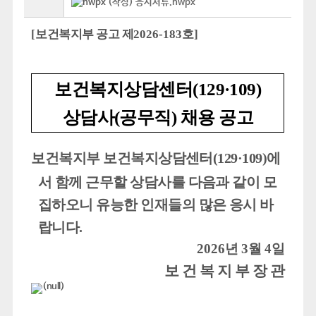
(작성) 응시서류.hwpx
[
보건복지부 공고 제
2026-183
호
]
보건복지상담센터
(129·109)
상담사
(
공무직
)
채용 공고
보건복지부 보건복지상담센터
(129·109)
에
서 함께 근무할 상담사를 다음과 같이 모
집하오니 유능한 인재들의 많은 응시 바
랍니다
.
2026
년
3
월
4
일
보 건 복 지 부 장 관