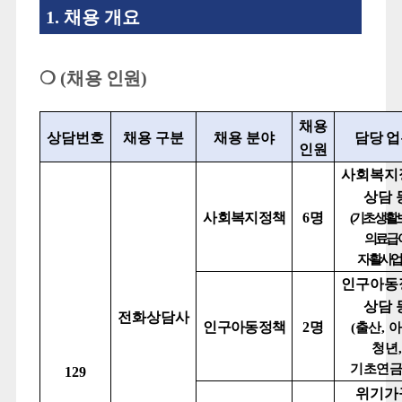
1.
채용 개요
❍
(
채용 인원
)
채용
상담번호
채용 구분
채용 분야
담당 
인원
사회복지
상담 
사회복지정책
6
명
(
기초생활
의료급
자활사업
인구아동
상담 
전화상담사
인구아동정책
2
명
(
출산
,
아
청년
,
기초연금
129
위기가