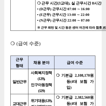
❍
근무 시간
(3
교대
),
실 근무시간
8
시간
•
(D
근무
)
근무시간
07:00
∼
16:00
•
(E
근무
)
근무시간
13:00
∼
22:00
•
(N
근무
)
근무시간
22:00
∼
07:00
※
근무 패턴 및 시간 등은 센터 여건에 따라
향후 변
❍
(
급여 수준
)
근무
채용 분야
급여 수준
형태
사회복지정책
❍
기본급
2,108,170
원
(129),
등
(4
대 보험 가
일반근무
인구아동정책
입
)
(129)
❍
기본급
2,382,560
원
위기대응
(129),
등
(4
대 보험 가
교대근무