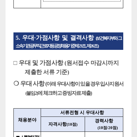
5.
우대
·
가점사항 및 결격사항
(
보건복지부와 그
소속기관 공무직근로자 등 공정채용 기준
제
23
조
,
제
26
조
)
□
우대 및 가점사항
(
원서접수 마감시까지
제출한 서류 기준
)
❍
우대 사항
(
아래 우대사항이 있을 경우
입사지원서
에 체크하고 증빙자료 제출
)
(
붙임
2)
서류전형 시 우대사항
채용분야
경력사항
자격사항
(10
점
)
(10
점
/20
점
)