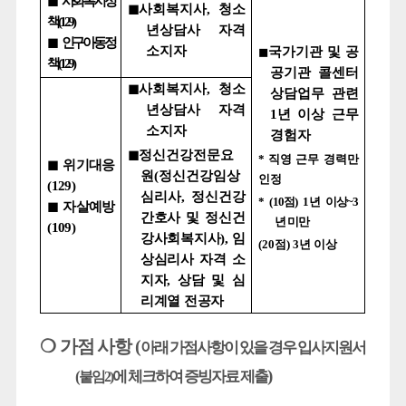
◼
사회복지정
◼
사회복지사
,
청소
책
(129)
년상담사 자격
◼
인구아동정
소지자
국가기관 및 공
◼
책
(129)
공기관 콜센터
◼
사회복지사
,
청소
상담업무 관련
년상담사 자격
1
년 이상 근무
소지자
경험자
◼
정신건강전문요
*
직영 근무 경력만
◼
위기대응
원
(
정신건강임상
인정
(129)
심리사
,
정신건강
* (10
점
) 1
년 이상
~3
◼
자살예방
간호사 및 정신건
년 미만
(109)
강사회복지사
),
임
(20
점
) 3
년 이상
상심리사 자격 소
지자
,
상담 및 심
리계열 전공자
❍
가점 사항
(
아래 가점사항이 있을 경우
입사지원서
)
(
에 체크하여 증빙자료 제출
붙임
2)