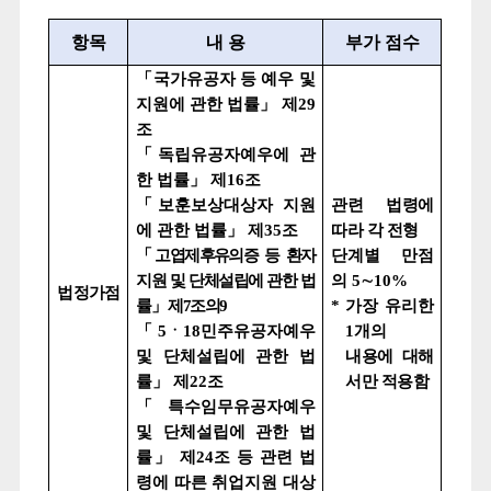
항목
내 용
부가 점수
「
국가유공자 등 예우 및
지원에 관한 법률
」
제
29
조
「
독립유공자예우에 관
한 법률
」
제
16
조
「
보훈보상대상자 지원
관련 법령에
에 관한 법률
」
제
35
조
따라 각 전형
「
고엽제후유의증 등 환자
단계별 만점
지원 및 단체설립에 관한 법
의
5
∼
10%
법정가점
률
」
제
7
조의
9
*
가장 유리한
「
5
ㆍ
18
민주유공자예우
1
개의
및 단체설립에 관한 법
내용에 대해
률
」
제
22
조
서만 적용함
「
특수임무유공자예우
및 단체설립에 관한 법
률
」
제
24
조 등 관련 법
령에 따른 취업지원 대상