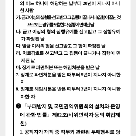
의 어느 하나에 해당하는 날부터
20
년이 지나지 아니
한 사람
가
.
금고 이상의 실형을 선고 받고 그 집행이 끝나거나
(
집행이 끝난 것
으로 보는 경우를 포함한다
)
집행이 면제된 날
나
.
금고 이상의 형의 집행유예를 선고받고 그 집행유예
가 확정된 날
다
.
벌금 이하의 형을 선고받고 그 형이 확정된 날
라
.
치료감호를 선고받고 그 집행이 끝나거나 집행이 면
제된 날
마
.
징계로 파면처분 또는 해임처분을 받은 날
7.
징계로 파면처분을 받은 때부터
5
년이 지나지 아니한
자
8.
징계로 해임처분을 받은 때부터
3
년이 지나지 아니한
한 자
자
➋ 「
부패방지 및 국민권익위원회의 설치와 운영
에 관한 법률
」
제
82
조
(
비위면직자 등의 취업제
한
)
1.
공직자가 재직 중 직무와 관련된 부패행위로 당