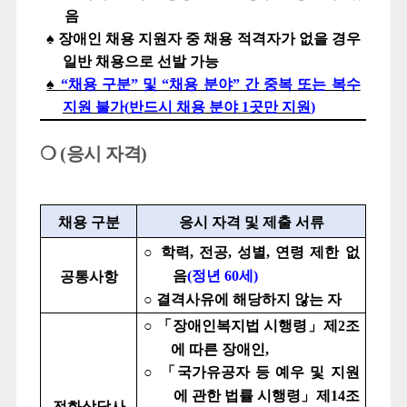
음
♠
장애인 채용 지원자 중 채용 적격자가 없을 경우
일반 채용으로 선발 가능
♠
“
채용 구분
”
및
“
채용 분야
”
간 중복 또는 복수
지원 불가
(
반드시 채용 분야
1
곳만 지원
)
❍
(
응시 자격
)
채용 구분
응시 자격 및 제출 서류
○
학력
,
전공
,
성별
,
연령 제한 없
음
(
정년
60
세
)
공통사항
○
결격사유에 해당하지 않는 자
○ 「
장애인복지법 시행령
」
제
2
조
에 따른 장애인
,
○ 「
국가유공자 등 예우 및 지원
에 관한 법률 시행령
」
제
14
조
전화상담사