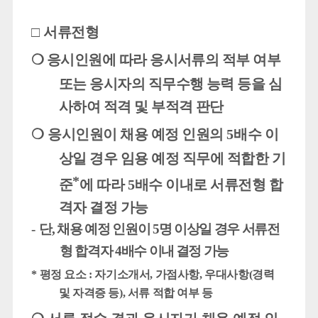
□
서류전형
❍
응시인원에 따라 응시서류의 적부 여부
또는 응시자의 직무수행 능력 등을 심
사하여 적격 및 부적격 판단
❍
응시인원이
채용 예정 인원의
5
배수 이
상
일 경우 임용 예정 직무에 적합한 기
*
준
에 따라
5
배수 이내
로 서류전형 합
격자 결정 가능
-
단
,
채용 예정 인원이
5
명 이상일 경우 서류전
형 합격자
4
배수 이내
결정 가능
*
평정 요소
:
자기소개서
,
가점사항
,
우대사항
(
경력
및 자격증 등
),
서류 적합 여부 등