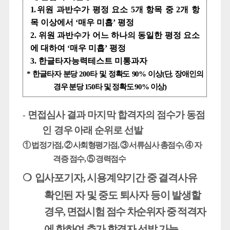
1.
위원 과반수가 평정 요소
5
개 항목 중
2
개 항
목 이상에서
‘
매우 미흡
’
평정
2.
위원 과반수가 어느 하나의 동일한 평정 요소
에 대하여
‘
매우 미흡
’
평정
3.
한글타자능력테스트 미통과자
*
한글타자 분당
200
타 및 정확도
90%
이상
(
단
,
장애인의
경우 분당
150
타 및 정확도
90%
이상
)
면접심사 결과 마지막 합격자의 점수가
동점
-
인 경우
아래 순위로 선발
①
법정가점
,
②
사회형평가점
,
③
서류심사 총점수
,
④
자
격증 점수
,
⑤
경력점수
❍
입사포기자
,
시용계약기간 중 결격사유
확인된 자 및 중도 퇴사자 등이 발생할
경우
,
면접시험 점수 차순위자 중
적
격자
에 한하여 추가 합격자 선발 가능