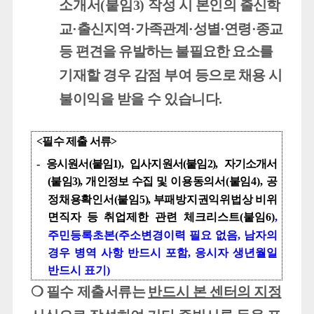
소개서
(
붙임
3)
작성 시
본인의
출신학
교
·
출신지역
·
가족관계
·
성별
·
연령
·
종교
등
편견을 유발하는 불필요한 요소
를
기재할 경우 감점 부여
등으로
채용 시
불이익을 받을 수 있습니다
.
<
필수 제출 서류
>
-
응시원서
(
붙임
1),
입사지원서
(
붙임
2),
자기소개서
(
붙임
3),
개인정보
수집
및
이용동의서
(
붙임
4),
공
정채용확인서
(
붙임
5),
부패방지권익위법상 비위
면직자 등
취업제한 관련 체크리스트
(
붙임
6)
,
주민등록초본
(
주소변경이력 필요 없음
,
남자의
경우 병역 사항 반드시 포함
,
응시자 생년월일
반드시 표기
)
❍
필수 제출서류
는
반드시 본 센터의 지정