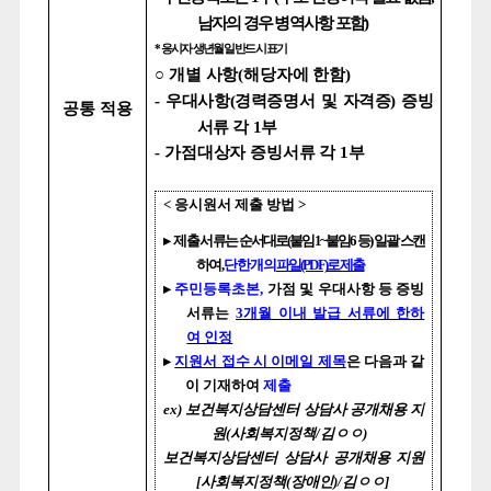
남자의 경우 병역사항 포함
)
*
응시자 생년월일 반드시 표기
○
개별 사항
(
해당자에 한함
)
-
우대사항
(
경력증명서 및 자격증
)
증빙
공통 적용
서류 각
1
부
-
가점대상자 증빙서류 각
1
부
<
응시원서 제출 방법
>
▸
제출 서류는 순서대로
(
붙임
1~
붙임
6
등
)
일괄 스캔
하여
,
단 한 개의
파일
(PDF)
로 제출
▸
주민등록초본
,
가점 및 우대사항 등 증빙
서류는
3
개월 이내 발급 서류에 한하
여 인정
▸
지원서 접수 시 이메일 제목
은 다음과 같
이 기재하여
제출
ex)
보건복지상담센터 상담사 공개채용 지
원
(
사회복지정책
/
김ㅇㅇ
)
보건복지상담센터 상담사 공개채용 지원
[
사회복지정책
(
장애인
)/
김ㅇㅇ
]