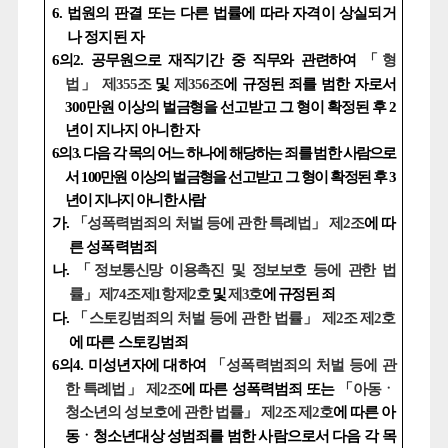
6.
법원의 판결 또는 다른 법률에 따라 자격이 상실되거
나 정지된 자
6
의
2.
공무원으로 재직기간 중 직무와 관련하여
「
형
법
」
제
355
조
및
제
356
조
에 규정된 죄를 범한 자로서
300
만원 이상의 벌금형을 선고받고 그 형이 확정된 후
2
년이 지나지 아니한 자
6
의
3.
다음 각 목의 어느 하나에 해당하는 죄를 범한 사람으로
서
100
만원 이상의 벌금형을 선고받고 그 형이 확정된 후
3
년이 지나지 아니한 사람
가
.
「
성폭력범죄의 처벌 등에 관한 특례법
」
제
2
조
에 따
른 성폭력범죄
나
.
「
정보통신망 이용촉진 및 정보보호 등에 관한 법
률
」
제
74
조
제
1
항
제
2
호
및
제
3
호
에 규정된 죄
다
.
「
스토킹범죄의 처벌 등에 관한 법률
」
제
2
조
제
2
호
에 따른 스토킹범죄
6
의
4.
미성년자에 대하여
「
성폭력범죄의 처벌 등에 관
한 특례법
」
제
2
조
에 따른 성폭력범죄 또는
「
아동ㆍ
청소년의 성보호에 관한 법률
」
제
2
조
제
2
호
에 따른 아
동ㆍ청소년대상 성범죄를 범한 사람으로서 다음 각 목