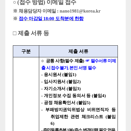
(
접수 방법
)
이메일 접수
○
※
채용담당자 이메일
:
nano1981@korea.kr
※
접수 마감일
18:00
도착분에 한함
□
제출 서류 등
구분
제출 서류
○
공통 사항
(
필수 제출
)
☞
필수서류 미제
출 시 접수 불가
,
본인 서명 필수
-
응시원서
(
붙임
1)
-
입사지원서
(
붙임
2)
-
자기소개서
(
붙임
3)
-
개인정보 수집 동의서 등
(
붙임
4)
-
공정 채용확인서
(
붙임
5)
-
부패방지권익위법상 비위면직자 등
취업제한 관련 체크리스트
(
붙임
6)
-
주민등록초본
1
부
(
주소 변경이력 필요 없음
,