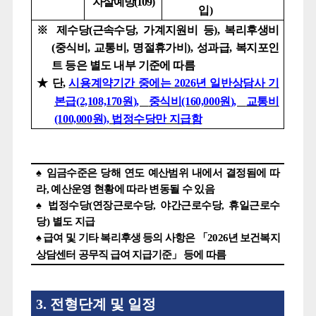
자살예방
(109)
입
)
※
제수당
(
근속수당
,
가계지원비 등
),
복리후생비
(
중식비
,
교통비
,
명절휴가비
),
성과급
,
복지포인
트 등은 별도 내부 기준에 따름
★
단
,
시용계약기간 중에는
2026
년 일반상담사 기
본급
(2,108,170
원
),
중식비
(160,000
원
),
교통비
(100,000
원
),
법정수당만 지급함
♠
임금수준은 당해 연도 예산범위 내에서 결정됨에 따
라
,
예산운영 현황에 따라 변동될 수 있음
♠
법정수당
(
연장근로수당
,
야간근로수당
,
휴일근로수
당
)
별도 지급
♠
급여 및 기타 복리후생 등의 사항은
「
2026
년 보건복지
상담센터 공무직 급여 지급기준
」
등에 따름
3.
전형단계 및 일정