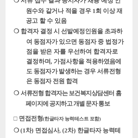
❍
서류 접수 결과 응시자가 채용 예정 인
원수와 같거나 적을 경우
1
회 이상 재
공고 할 수 있음
❍
합격자 결정 시 선발예정인원을 초과하
여 동점자가 있으면 동점자
중 법정가
점을 받은 자를 우선하여 합격자로
결정하며
,
가점사항을
적용하였음
에
도 동점자가 발생하는 경우 서류전형
은 동점자 전원 합격
❍
서류전형 합격자는 보건복지상담센터 홈
페이지에 공지하고 개별 문자 통보
□
면접전형
(
한글타자 능력테스트 포함
)
❍
(1
차
)
면접심사
, (2
차
)
한글타자 능력테