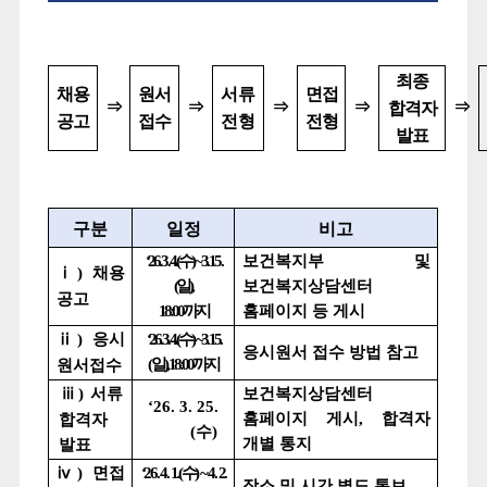
최종
채용
원서
서류
면접
⇒
⇒
⇒
⇒
⇒
합격자
공고
접수
전형
전형
발표
구분
일정
비고
‘26. 3. 4.(
수
) ~ 3. 15.
보건복지부 및
ⅰ
)
채용
(
일
),
보건복지상담센터
공고
18:00
까지
홈페이지 등 게시
ⅱ
)
응시
‘26. 3. 4.(
수
) ~3. 15.
응시원서 접수 방법 참고
(
일
), 18:00
까지
원서접수
ⅲ
)
서류
보건복지상담센터
‘26. 3. 25.
홈페이지 게시
,
합격자
합격자
(
수
)
개별 통지
발표
ⅳ
)
면접
‘26. 4. 1.(
수
) ~ 4. 2.
장소 및 시간 별도 통보