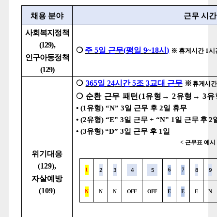
채용 분야
근무 시간
사회복지정책
(129),
❍
주
5
일 근무
(
평일
9~18
시
)
※
휴게시간
1
시
인구아동정책
(129)
❍
365
일
24
시간
5
조
3
교대 근무
※
휴게시
❍
순환 근무 패턴
(1
유형
→
2
유형
→
3
유
•
(1
유형
)
“
N” 3
일 근무
후
2
일 휴무
•
(2
유형
)
“E” 3
일 근무
+ “N” 1
일 근무
후
2
•
(3
유형
)
“D” 3
일 근무
후
1
일
<
근무표 예시
위기대응
(129),
1
6
7
2
3
4
5
8
9
자살예방
(109)
N
N
N
OFF
OFF
E
E
E
N