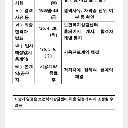
(
목
)
시험
ⅴ
)
결격
’26. 4. 6.(
월
) ~ 4. 24.
결격사유
,
자격증 진위 여
(
금
)
부 등 확인
사유 등
ⅵ
)
최종
보건복지상담센터
’26. 4. 28.
홈페이지 게시
,
합격자
합격자
(
화
)
개별 통지
발표
ⅶ
)
입사
‘26. 5. 6.
시용근로계약 체결
예정일
(
시
(
수
)
용계약
)
ⅷ
)
본계
시용계약
적격자에 한하여 본계약
종료
약
(
공무
체결
후
직
)
♠
상기 일정은 보건복지상담센터 채용 일정에 따라 조정될 수
있음