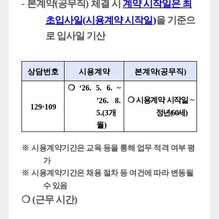
-
본계약
(
공무직
)
체결 시
계약 시작일은 최
초입사일
(
시용계약 시작일
)
을 기준으
로 입사일 기산
상담번호
시용계약
본계약
(
공무직
)
❍
‘26. 5. 6. ~
❍
시용계약 시작일
~
’26. 8.
129·109
5.(3
개
정년
(60
세
)
월
)
※
시용계약기간은 교육 등을 통해 업무 적격 여부 평
가
※
시용계약기간은 채용 절차 등 여건에 따라 변동될
수 있음
❍
(
근무 시간
)