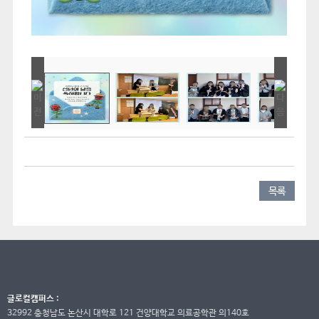
목록
글로컬캠퍼스 :
32992 충청남도 논산시 대학로 121 건양대학교 의료공학관 의140호