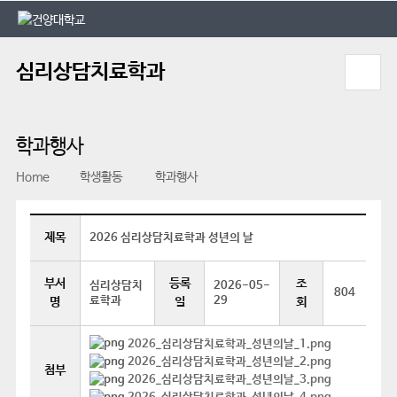
본문 바로가기
대메뉴 바로가기
심리상담치료학과
학과행사
Home
학생활동
학과행사
제목
2026 심리상담치료학과 성년의 날
부서
등록
조
심리상담치
2026-05-
804
료학과
29
명
일
회
2026_심리상담치료학과_성년의날_1.png
2026_심리상담치료학과_성년의날_2.png
첨부
2026_심리상담치료학과_성년의날_3.png