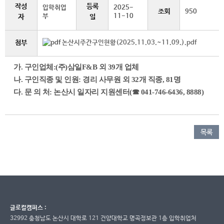
작성
등록
입학취업
2025-
조회
950
부
11-10
자
일
첨부
논산시주간구인현황(2025.11.03.~11.09.).pdf
가. 구인업체:(주)삼일F&B 외 39개 업체
나. 구인직종 및 인원: 경리 사무원 외 32개 직종, 81명
다. 문 의 처: 논산시 일자리 지원센터(☎ 041-746-6436, 8888)
목록
글로컬캠퍼스 :
32992 충청남도 논산시 대학로 121 건양대학교 명곡정보관 1층 입학취업처