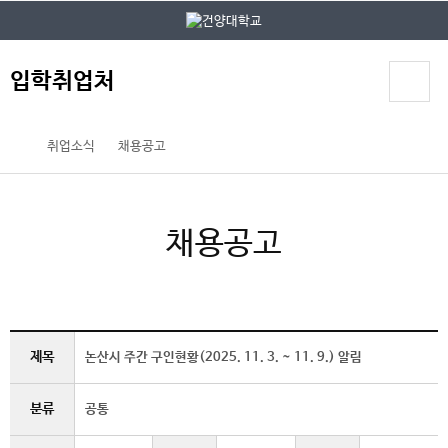
본문 바로가기
대메뉴 바로가기
입학취업처
취업소식
채용공고
채용공고
제목
논산시 주간 구인현황(2025. 11. 3. ~ 11. 9.) 알림
분류
공통