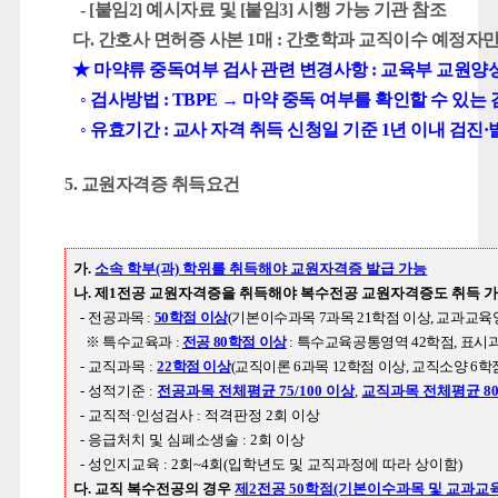
- [붙임2] 예시자료 및 [붙임3] 시행 가능 기관 참조
다. 간호사 면허증 사본 1매 : 간호학과 교직이수 예정자
★ 마약류 중독여부 검사 관련 변경사항 : 교육부 교원양성연수과-3
◦ 검사방법 : TBPE → 마약 중독 여부를 확인할 수 있는
◦ 유효기간 : 교사 자격 취득 신청일 기준 1년 이내 검진
5. 교원자격증 취득요건
가.
소속 학부(과) 학위를 취득해야 교원자격증 발급 가능
나. 제1전공 교원자격증을 취득해야 복수전공 교원자격증도 취득 
-
전공과목 :
50학점 이상
(기본이수과목 7과목 21학점 이상, 교과교육영
※ 특수교육과 :
전공 80학점 이상
: 특수교육공통영역 42학점, 표시과
- 교직과목 :
22학점 이상
(교직이론 6과목 12학점 이상, 교직소양 6학
- 성적기준 :
전공과목 전체평균 75/100 이상
,
교직과목 전체평균 80/
- 교직적·인성검사 : 적격판정 2회 이상
- 응급처치 및 심폐소생술 : 2회 이상
- 성인지교육 : 2회~4회(입학년도 및 교직과정에 따라 상이함)
다. 교직 복수전공의 경우
제2전공 50학점(기본이수과목 및 교과교육