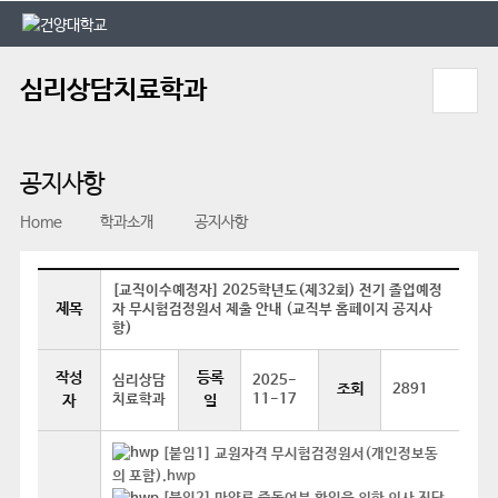
본문 바로가기
대메뉴 바로가기
심리상담치료학과
공지사항
Home
학과소개
공지사항
[교직이수예정자] 2025학년도(제32회) 전기 졸업예정
제목
자 무시험검정원서 제출 안내 (교직부 홈페이지 공지사
항)
작성
등록
심리상담
2025-
조회
2891
치료학과
11-17
자
일
[붙임1] 교원자격 무시험검정원서(개인정보동
의 포함).hwp