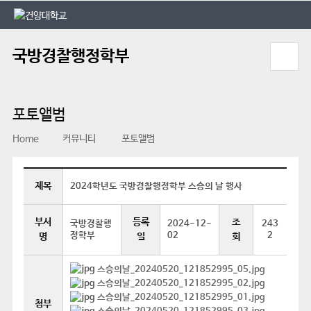
본문 바로가기
대메뉴 바로가기
국방경찰행정학부
포토앨범
Home
커뮤니티
포토앨범
제목
2024학년도 국방경찰행정학부 스승의 날 행사
부서
등록
조
국방경찰행
2024-12-
243
정학부
02
2
명
일
회
스승의날_20240520_121852995_05.jpg
스승의날_20240520_121852995_02.jpg
스승의날_20240520_121852995_01.jpg
첨부