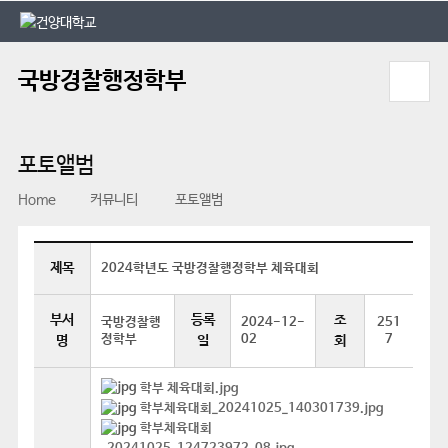
본문 바로가기
대메뉴 바로가기
국방경찰행정학부
포토앨범
Home
커뮤니티
포토앨범
제목
2024학년도 국방경찰행정학부 체육대회
부서
등록
조
국방경찰행
2024-12-
251
정학부
02
7
명
일
회
학부 체육대회.jpg
학부체육대회_20241025_140301739.jpg
학부체육대회