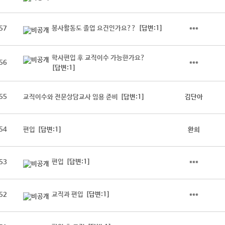
봉사활동도 졸업 요건인가요??
[답변:1]
57
***
학사편입 후 교직이수 가능한가요?
56
***
[답변:1]
55
교직이수와 전문상담교사 임용 준비
[답변:1]
김단아
54
편입
[답변:1]
환희
편입
[답변:1]
53
***
교직과 편입
[답변:1]
52
***