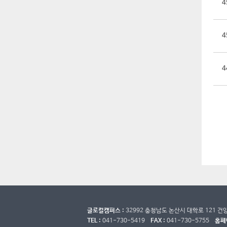
4
4
4
글로컬캠퍼스 :
32992 충청남도 논산시 대학로 121 
TEL :
041-730-5419
FAX :
041-730-5755
홈페