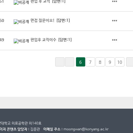
편입 후 교직
[답변:1]
51
***
면접 질문이요!
[답변:1]
50
***
편입후 교직이수
[답변:1]
49
***
6
7
8
9
10
건양대학교 의료공학관 의140호
이지 콘텐츠 담당자 :
김문관
이메일 주소 :
moongwan@konyang.ac.kr