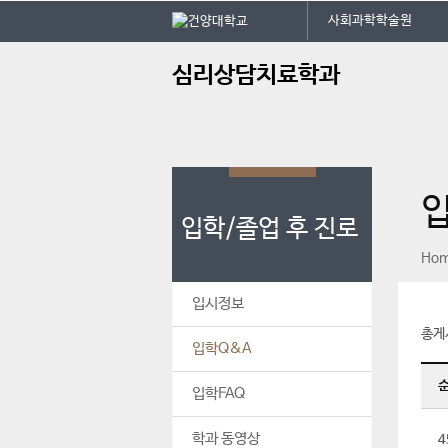
본문 바로가기
대메뉴 바로가기
건
사회과학학술원
주
심리상담치료학과
메
뉴
입학/졸업 후 진로
페이스북
인스타그램
print
Ho
입시정보
총게
입학Q&A
입학FAQ
학과 동영상
4