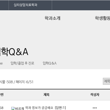
심리상담치료학과
학과소개
학생활
학과소개
임원 소개
학과특성화
학과SNS 소개
입학Q&A
교수소개
동아리
학사일정
학과신문
me
입학/졸업 후 진로
입학Q&A
교육과정 및 교과목소개
학과행사
교육과정 기반 진로로드맵
학생회칙
공지사항
시물 :
508
페이지 :
6/51
/
언론속의 건양
순번
제목
작성자
학과 정보가 궁금해요
[답변:1]
58
***