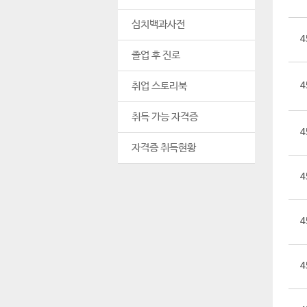
심치백과사전
4
졸업 후 진로
취업 스토리북
4
취득 가능 자격증
4
자격증 취득현황
4
4
4