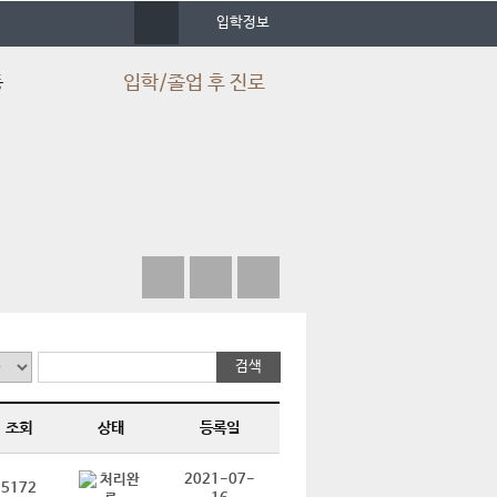
사
입학정보
이
트
맵
동
입학/졸업 후 진로
입시정보
입학Q&A
입학FAQ
학과 동영상
심치백과사전
졸업 후 진로
취업 스토리북
취득 가능 자격증
조회
상태
등록일
자격증 취득현황
2021-07-
5172